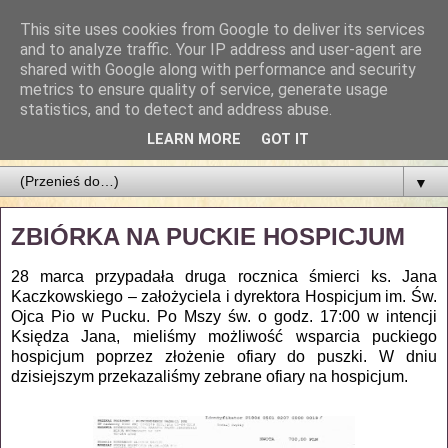
This site uses cookies from Google to deliver its services
Parafia Najświętszego
and to analyze traffic. Your IP address and user-agent are
shared with Google along with performance and security
Zbawiciela
metrics to ensure quality of service, generate usage
statistics, and to detect and address abuse.
PARAFIA NAJŚWIĘTSZEGO ZBAWICIELA W ŁODZI
LEARN MORE
GOT IT
▼
ZBIÓRKA NA PUCKIE HOSPICJUM
28 marca przypadała druga rocznica śmierci ks. Jana
Kaczkowskiego – założyciela i dyrektora Hospicjum im. Św.
Ojca Pio w Pucku. Po Mszy św. o godz. 17:00 w intencji
Księdza Jana, mieliśmy możliwość wsparcia puckiego
hospicjum poprzez złożenie ofiary do puszki. W dniu
dzisiejszym przekazaliśmy zebrane ofiary na hospicjum.