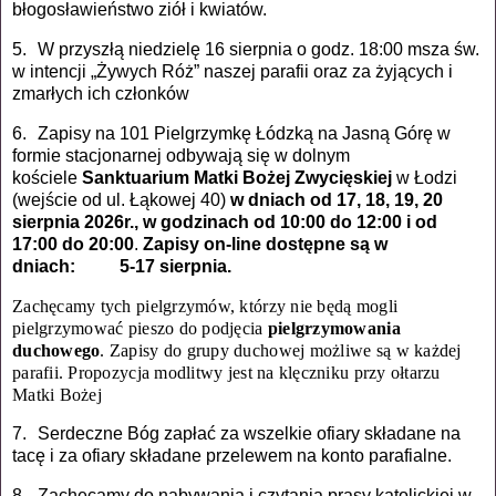
błogosławieństwo ziół i kwiatów.
5.
W przyszłą niedzielę 16 sierpnia o godz. 18:00 msza św.
w intencji „Żywych Róż” naszej parafii oraz za żyjących i
zmarłych ich członków
6.
Zapisy na 101 Pielgrzymkę Łódzką na Jasną Górę w
formie stacjonarnej odbywają się w dolnym
kościele
Sanktuarium
Matki Bożej Zwycięskiej
w Łodzi
(wejście od ul. Łąkowej 40)
w dniach od 17, 18, 19, 20
sierpnia
2026r.,
w godzinach od 10:00 do 12:00 i od
17:00 do 20:00
.
Zapisy on-line dostępne są w
dniach:
5-17 sierpnia.
Zachęcamy tych pielgrzymów, którzy nie będą mogli
pielgrzymować pieszo do podjęcia
pielgrzymowania
duchowego
. Zapisy do grupy duchowej możliwe są w każdej
parafii. Propozycja modlitwy jest na klęczniku przy ołtarzu
Matki Bożej
7.
Serdeczne Bóg zapłać za wszelkie ofiary składane na
tacę i za ofiary składane przelewem na konto parafialne.
8.
Zachęcamy do nabywania i czytania prasy katolickiej w