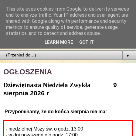
This site uses cookies from Google to deliver its services
Parafia Najświętszego
and to analyze traffic. Your IP address and user-agent are
shared with Google along with performance and security
Zbawiciela
metrics to ensure quality of service, generate usage
statistics, and to detect and address abuse.
PARAFIA NAJŚWIĘTSZEGO ZBAWICIELA W ŁODZI
LEARN MORE
GOT IT
▼
OGŁOSZENIA
Dziewiętnasta Niedziela Zwykła
9
sierpnia 2026 r
Przypominamy, że do końca sierpnia nie ma:
- niedzielnej Mszy św. o godz. 13:00
- w dni powszednie o godz. 17:00