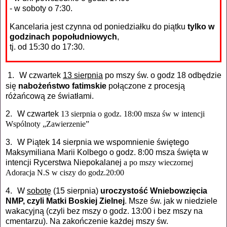
- w soboty o 7:30.
Kancelaria jest czynna od poniedziałku do piątku
tylko w
godzinach popołudniowych
,
tj. od 15:30 do 17:30.
1.
W czwartek
13 sierpnia
po mszy św. o godz 18 odbędzie
się
nabożeństwo fatimskie
połączone z procesją
różańcową ze światłami.
2.
W czwartek
13 sierpnia o godz. 18:00 msza św w intencji
Wspólnoty „Zawierzenie”
3.
W Piątek 14 sierpnia we wspomnienie świętego
Maksymiliana Marii Kolbego o godz. 8:00 msza święta w
intencji Rycerstwa Niepokalanej
a po mszy wieczornej
Adoracja N.S w ciszy do godz.20:00
4.
W
sobotę
(15 sierpnia)
uroczystość Wniebowzięcia
NMP, czyli Matki Boskiej Zielnej
. Msze św. jak w niedziele
wakacyjną (czyli bez mszy o godz. 13:00 i bez mszy na
cmentarzu). Na zakończenie każdej mszy św.