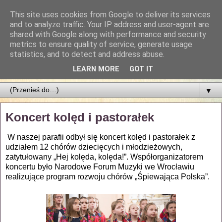
This site uses cookies from Google to deliver its services
Parafia Najświętszego
and to analyze traffic. Your IP address and user-agent are
shared with Google along with performance and security
Zbawiciela
metrics to ensure quality of service, generate usage
statistics, and to detect and address abuse.
PARAFIA NAJŚWIĘTSZEGO ZBAWICIELA W ŁODZI
LEARN MORE
GOT IT
▼
Koncert kolęd i pastorałek
W naszej parafii odbył się koncert kolęd i pastorałek z
udziałem 12 chórów dziecięcych i młodzieżowych,
zatytułowany „Hej kolęda, kolęda!”.
Współorganizatorem
koncertu było Narodowe Forum Muzyki we Wrocławiu
realizujące program rozwoju chórów „Śpiewająca Polska”.