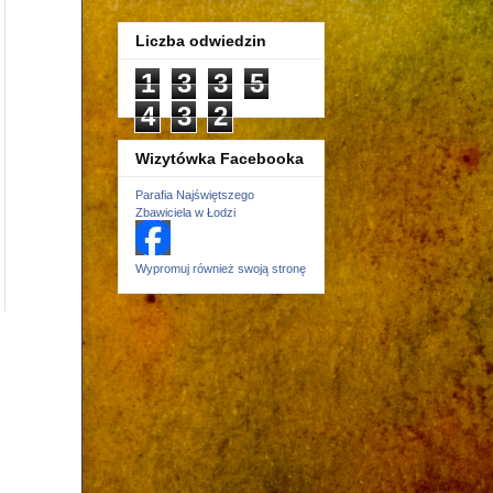
Liczba odwiedzin
1
3
3
5
4
3
2
Wizytówka Facebooka
Parafia Najświętszego
Zbawiciela w Łodzi
Wypromuj również swoją stronę