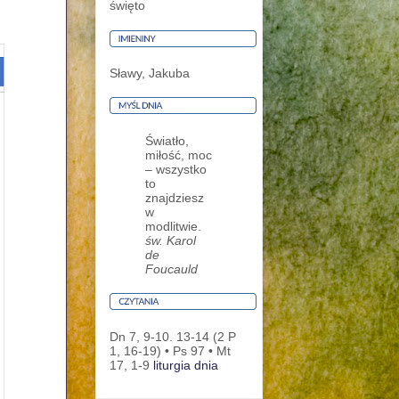
święto
Sławy, Jakuba
Światło,
miłość, moc
– wszystko
to
znajdziesz
w
modlitwie.
św. Karol
de
Foucauld
Dn 7, 9-10. 13-14 (2 P
1, 16-19) • Ps 97 • Mt
17, 1-9
liturgia dnia