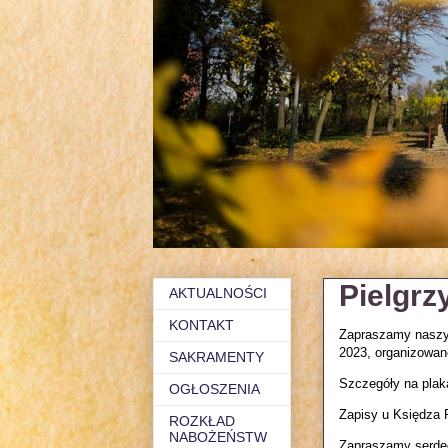
Pielgrz
AKTUALNOŚCI
KONTAKT
Zapraszamy naszych
2023, organizowan
SAKRAMENTY
Szczegóły na plaka
OGŁOSZENIA
Zapisy u Księdza
ROZKŁAD
NABOŻEŃSTW
Zapraszamy serde