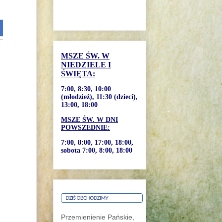
MSZE ŚW. W
NIEDZIELE I
ŚWIĘTA:
7:00, 8:30, 10:00
(młodzież), 11:30 (dzieci),
13:00, 18:00
MSZE ŚW. W DNI
POWSZEDNIE:
7:00, 8:00, 17:00, 18:00,
sobota 7:00, 8:00, 18:00
Przemienienie Pańskie,