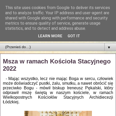
This site uses cookies from Google to deliver its services
Parafia Najświętszego
and to analyze traffic. Your IP address and user-agent are
shared with Google along with performance and security
Zbawiciela
metrics to ensure quality of service, generate usage
statistics, and to detect and address abuse.
PARAFIA NAJŚWIĘTSZEGO ZBAWICIELA W ŁODZI
LEARN MORE
GOT IT
▼
Msza w ramach Kościoła Stacyjnego
2022
- Mając wszystko, lecz nie mając Boga w sercu, człowiek
może doświadczyć pustki, żalu, smutku, a nawet obrócić się
przeciwko Bogu - mówił biskup Ireneusz Pękalski, który
odprawił mszę świętą w naszym kościele, w ramach
Wielkopostnych Kościołów Stacyjnych Archidiecezji
Łódzkiej.