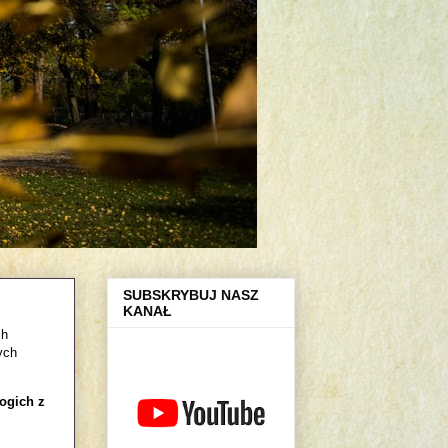
SUBSKRYBUJ NASZ
KANAŁ
ch
ych
ogich z