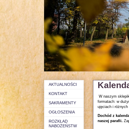
Kalenda
AKTUALNOŚCI
KONTAKT
W naszym sklepiku
formatach: w duży
SAKRAMENTY
ujęciach i różnych
OGŁOSZENIA
Dochód z kalenda
naszej parafii.
Zap
ROZKŁAD
NABOŻEŃSTW