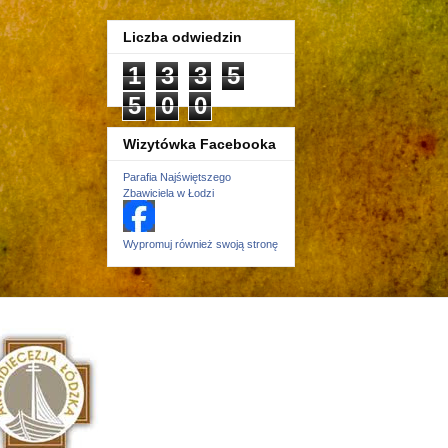
Liczba odwiedzin
1
3
3
5
5
0
0
Wizytówka Facebooka
Parafia Najświętszego
Zbawiciela w Łodzi
Wypromuj również swoją stronę