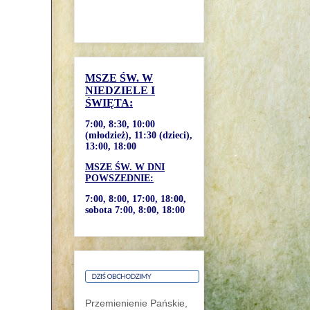
MSZE ŚW. W
NIEDZIELE I
ŚWIĘTA:
7:00, 8:30, 10:00
(młodzież), 11:30 (dzieci),
13:00, 18:00
MSZE ŚW. W DNI
POWSZEDNIE:
7:00, 8:00, 17:00, 18:00,
sobota 7:00, 8:00, 18:00
Przemienienie Pańskie,