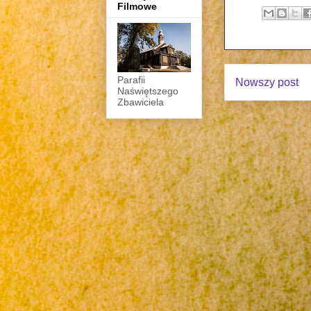
Filmowe
Parafii
Nowszy post
Naświętszego
Zbawiciela