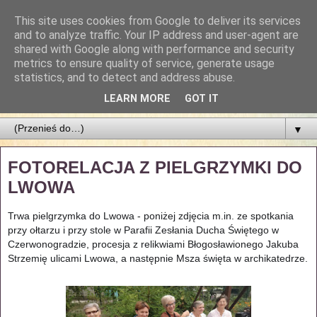
This site uses cookies from Google to deliver its services
Parafia Najświętszego
and to analyze traffic. Your IP address and user-agent are
shared with Google along with performance and security
Zbawiciela
metrics to ensure quality of service, generate usage
statistics, and to detect and address abuse.
PARAFIA NAJŚWIĘTSZEGO ZBAWICIELA W ŁODZI
LEARN MORE
GOT IT
▼
FOTORELACJA Z PIELGRZYMKI DO
LWOWA
Trwa pielgrzymka do Lwowa - poniżej zdjęcia m.in. ze spotkania
przy ołtarzu i przy stole w Parafii Zesłania Ducha Świętego w
Czerwonogradzie, p
rocesja z relikwiami Błogosławionego Jakuba
Strzemię ulicami Lwowa, a następnie Msza święta w archikatedrze.