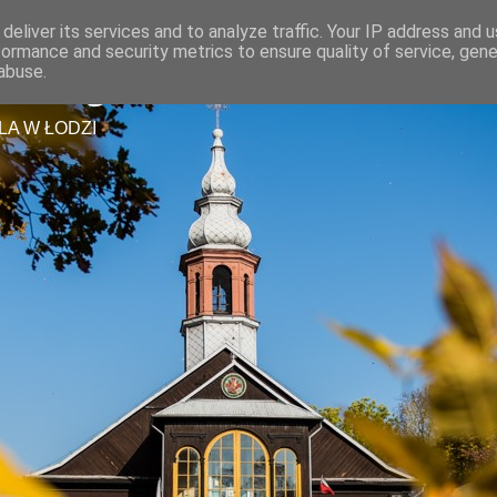
deliver its services and to analyze traffic. Your IP address and 
formance and security metrics to ensure quality of service, gen
tszego Zbawiciela
abuse.
LA W ŁODZI