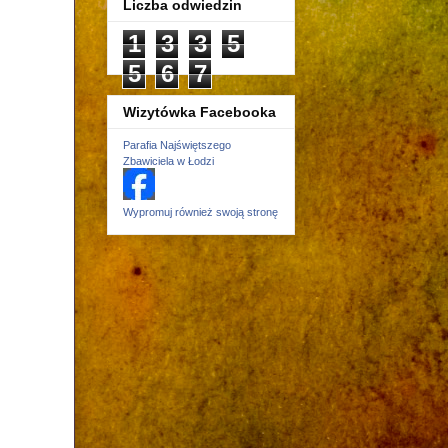
Liczba odwiedzin
1
3
3
5
5
6
7
Wizytówka Facebooka
Parafia Najświętszego
Zbawiciela w Łodzi
Wypromuj również swoją stronę