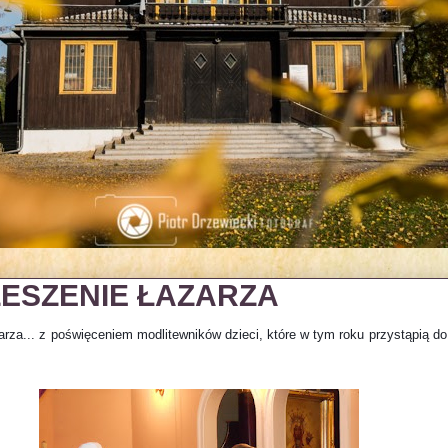
ESZENIE ŁAZARZA
rza... z poświęceniem modlitewników dzieci, które w tym roku przystąpią do