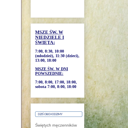
MSZE ŚW. W
NIEDZIELE I
ŚWIĘTA:
7:00, 8:30, 10:00
(młodzież), 11:30 (dzieci),
13:00, 18:00
MSZE ŚW. W DNI
POWSZEDNIE:
7:00, 8:00, 17:00, 18:00,
sobota 7:00, 8:00, 18:00
Świętych męczenników