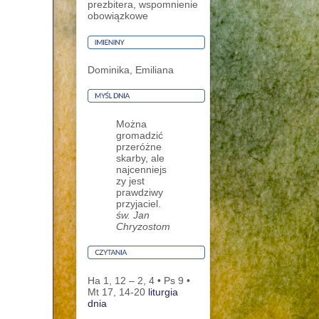
prezbitera, wspomnienie
obowiązkowe
Dominika, Emiliana
Można
gromadzić
przeróżne
skarby, ale
najcenniejs
zy jest
prawdziwy
przyjaciel.
św. Jan
Chryzostom
Ha 1, 12 – 2, 4 • Ps 9 •
Mt 17, 14-20
liturgia
dnia