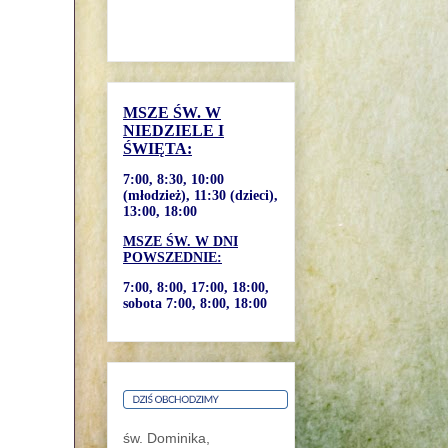
MSZE ŚW. W
NIEDZIELE I
ŚWIĘTA:
7:00, 8:30, 10:00
(młodzież), 11:30 (dzieci),
13:00, 18:00
MSZE ŚW. W DNI
POWSZEDNIE:
7:00, 8:00, 17:00, 18:00,
sobota 7:00, 8:00, 18:00
św. Dominika,