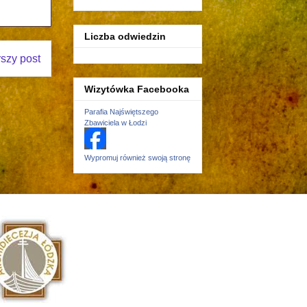
Liczba odwiedzin
rszy post
Wizytówka Facebooka
Parafia Najświętszego
Zbawiciela w Łodzi
Wypromuj również swoją stronę