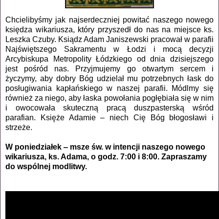
Chcielibyśmy jak najserdeczniej powitać naszego nowego
księdza wikariusza, który przyszedł do nas na miejsce ks.
Leszka Czuby. Ksiądz Adam Janiszewski pracował w parafii
Najświętszego Sakramentu w Łodzi i mocą decyzji
Arcybiskupa Metropolity Łódzkiego od dnia dzisiejszego
jest pośród nas. Przyjmujemy go otwartym sercem i
życzymy, aby dobry Bóg udzielał mu potrzebnych łask do
posługiwania kapłańskiego w naszej parafii. Módlmy się
również za niego, aby łaska powołania pogłębiała się w nim
i owocowała skuteczną pracą duszpasterską wśród
parafian. Księże Adamie ‒ niech Cię Bóg błogosławi i
strzeże.
W poniedziałek ‒ msze św. w intencji naszego nowego
wikariusza, ks. Adama, o godz. 7:00 i 8:00. Zapraszamy
do wspólnej modlitwy.