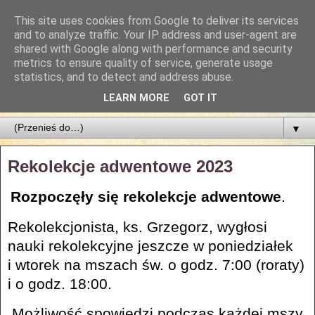
This site uses cookies from Google to deliver its services
Parafia Najświętszego
and to analyze traffic. Your IP address and user-agent are
shared with Google along with performance and security
Zbawiciela
metrics to ensure quality of service, generate usage
statistics, and to detect and address abuse.
PARAFIA NAJŚWIĘTSZEGO ZBAWICIELA W ŁODZI
LEARN MORE
GOT IT
▼
Rekolekcje adwentowe 2023
Rozpoczęły się rekolekcje adwentowe
.
Rekolekcjonista, ks. Grzegorz, wygłosi
nauki rekolekcyjne jeszcze w poniedziałek
i wtorek na mszach św. o godz. 7:00 (roraty)
i o godz. 18:00.
Możliwość spowiedzi podczas każdej mszy