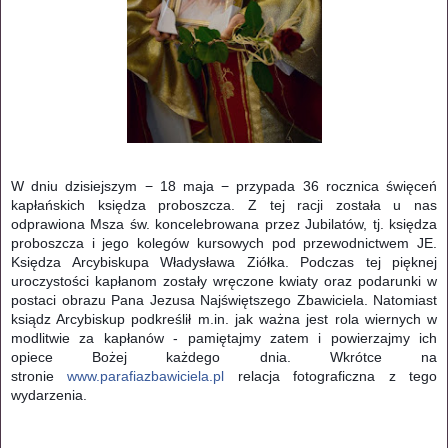
W dniu dzisiejszym − 18 maja − przypada 36 rocznica święceń
kapłańskich księdza proboszcza. Z tej racji została u nas
odprawiona Msza św. koncelebrowana przez Jubilatów, tj. księdza
proboszcza i jego kolegów kursowych pod przewodnictwem JE.
Księdza Arcybiskupa Władysława Ziółka. Podczas tej pięknej
uroczystości kapłanom zostały wręczone kwiaty oraz podarunki w
postaci obrazu Pana Jezusa Najświętszego Zbawiciela. Natomiast
ksiądz Arcybiskup podkreślił m.in. jak ważna jest rola wiernych w
modlitwie za kapłanów - pamiętajmy zatem i powierzajmy ich
opiece Bożej każdego dnia. Wkrótce na
stronie
www.parafiazbawiciela.pl
relacja fotograficzna z tego
wydarzenia.