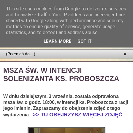
This site uses cookies from Google to deliver its services
Parafia Najświętszego
and to analyze traffic. Your IP address and user-agent are
shared with Google along with performance and security
Zbawiciela
metrics to ensure quality of service, generate usage
statistics, and to detect and address abuse.
PARAFIA NAJŚWIĘTSZEGO ZBAWICIELA W ŁODZI
LEARN MORE
GOT IT
▼
MSZA ŚW. W INTENCJI
SOLENIZANTA KS. PROBOSZCZA
W dniu dzisiejszym, 3 września, została odprawiona
msza św. o godz. 18:00, w intencji ks. Proboszcza z racji
jego imienin. Zapraszamy do obejrzenia zdjęć z tego
>> TU OBEJRZYSZ WIĘCEJ ZDJĘĆ
wydarzenia.