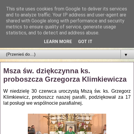
This site uses cookies from Google to deliver its services
Parafia Najświętszego
and to analyze traffic. Your IP address and user-agent are
shared with Google along with performance and security
Zbawiciela
metrics to ensure quality of service, generate usage
statistics, and to detect and address abuse.
PARAFIA NAJŚWIĘTSZEGO ZBAWICIELA W ŁODZI
LEARN MORE
GOT IT
▼
Msza św. dziękczynna ks.
proboszcza Grzegorza Klimkiewicza
W niedzielę 30 czerwca uroczystą Mszą św. ks. Grzegorz
Klimkiewicz, proboszcz naszej parafii, podziękował za 17
lat posługi we wspólnocie parafialnej.