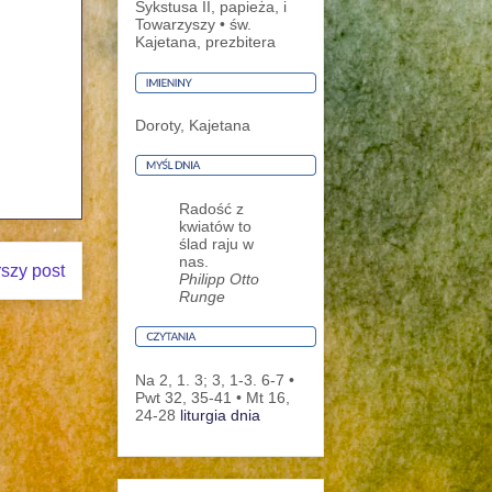
Sykstusa II, papieża, i
Towarzyszy • św.
Kajetana, prezbitera
Doroty, Kajetana
Radość z
kwiatów to
ślad raju w
nas.
rszy post
Philipp Otto
Runge
Na 2, 1. 3; 3, 1-3. 6-7 •
Pwt 32, 35-41 • Mt 16,
24-28
liturgia dnia