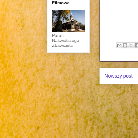
Filmowe
Parafii
Naświętszego
Zbawiciela
Nowszy post