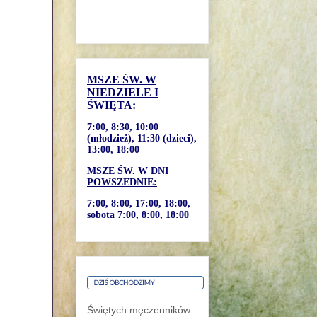
MSZE ŚW. W
NIEDZIELE I
ŚWIĘTA:
7:00, 8:30, 10:00
(młodzież), 11:30 (dzieci),
13:00, 18:00
MSZE ŚW. W DNI
POWSZEDNIE:
7:00, 8:00, 17:00, 18:00,
sobota 7:00, 8:00, 18:00
Świętych męczenników