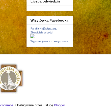
Liczba odwiedzin
Wizytówka Facebooka
Parafia Najświętszego
Zbawiciela w Łodzi
Wypromuj również swoją stronę
icodemos
. Obsługiwane przez usługę
Blogger
.