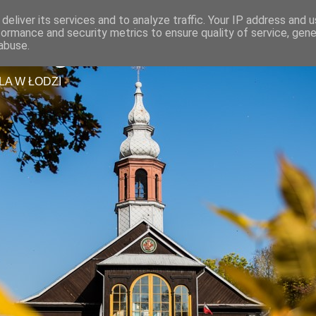
deliver its services and to analyze traffic. Your IP address and 
formance and security metrics to ensure quality of service, gen
tszego Zbawiciela
abuse.
LA W ŁODZI