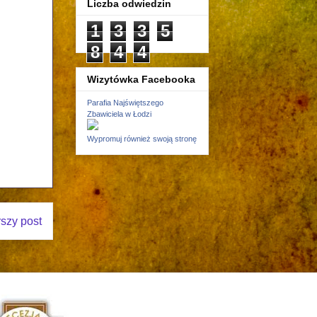
Liczba odwiedzin
1
3
3
5
8
4
4
Wizytówka Facebooka
Parafia Najświętszego
Zbawiciela w Łodzi
Wypromuj również swoją stronę
rszy post