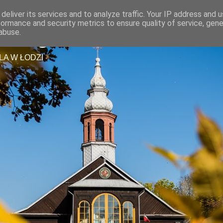
deliver its services and to analyze traffic. Your IP address and 
formance and security metrics to ensure quality of service, gen
tszego Zbawiciela
abuse.
LA W ŁODZI