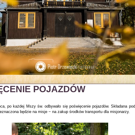
ĘCENIE POJAZDÓW
ipca, po każdej Mszy św. odbywało się poświęcenie pojazdów. Składana po
zeznaczona będzie na misje − na zakup środków transportu dla misjonarzy.