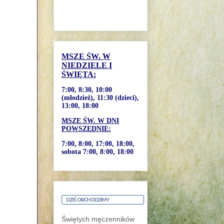
MSZE ŚW. W
NIEDZIELE I
ŚWIĘTA:
7:00, 8:30, 10:00
(młodzież), 11:30 (dzieci),
13:00, 18:00
MSZE ŚW. W DNI
POWSZEDNIE:
7:00, 8:00, 17:00, 18:00,
sobota 7:00, 8:00, 18:00
Świętych męczenników