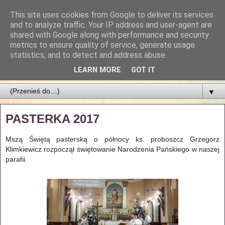
This site uses cookies from Google to deliver its services
Parafia Najświętszego
and to analyze traffic. Your IP address and user-agent are
shared with Google along with performance and security
Zbawiciela
metrics to ensure quality of service, generate usage
statistics, and to detect and address abuse.
PARAFIA NAJŚWIĘTSZEGO ZBAWICIELA W ŁODZI
LEARN MORE
GOT IT
▼
PASTERKA 2017
Mszą Świętą pasterską o północy ks. proboszcz Grzegorz
Klimkiewicz rozpoczął świętowanie Narodzenia Pańskiego w naszej
parafii.