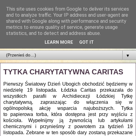
This site uses cookies from Google to deliver its services
Parafia Najświętszego
and to analyze traffic. Your IP address and user-agent are
shared with Google along with performance and security
Zbawiciela
metrics to ensure quality of service, generate usage
statistics, and to detect and address abuse.
PARAFIA NAJŚWIĘTSZEGO ZBAWICIELA W ŁODZI
LEARN MORE
GOT IT
▼
TYTKA CHARYTATYWNA CARITAS
Pierwszy Światowy Dzień Ubogich obchodzić będziemy w
niedzielę 19 listopada. Łódzka
Caritas przekazała do
wszystkich parafii w Archidiecezji Łódzkiej Tytkę
charytatywną,
zapraszając do włączenia się w
ogólnopolską akcję wsparcia najuboższych. Tytka
to
papierowa torba, która dostępna jest przy wyjściu z
kościoła. Wypełnijmy ją żywno
ścią lub artykułami
chemicznymi i przynieśmy z powrotem za tydzień 19
listopada. Zebrane
w ten sposób dary zostaną przekazane