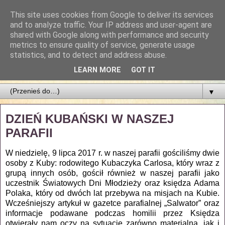
This site uses cookies from Google to deliver its services
Parafia Najświętszego
and to analyze traffic. Your IP address and user-agent are
shared with Google along with performance and security
Zbawiciela
metrics to ensure quality of service, generate usage
statistics, and to detect and address abuse.
PARAFIA NAJŚWIĘTSZEGO ZBAWICIELA W ŁODZI
LEARN MORE
GOT IT
▼
DZIEŃ KUBAŃSKI W NASZEJ
PARAFII
W niedzielę, 9 lipca 2017 r. w naszej parafii gościliśmy dwie
osoby z Kuby: rodowitego Kubaczyka Carlosa, który
wraz z
grupą innych osób, gościł również w naszej parafii jako
uczestnik Światowych Dni Młodzieży
oraz księdza Adama
Polaka, który od dwóch lat przebywa na misjach na Kubie.
Wcześniejszy artykuł w gazetce parafialnej „Salwator” oraz
informacje podawane podczas homilii przez Księdza
otwierały nam oczy na sytuację zarówno materialną, jak i