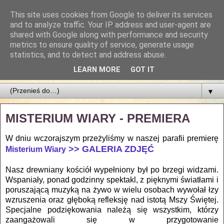
This site uses cookies from Google to deliver its services
Parafia Najświętszego
and to analyze traffic. Your IP address and user-agent are
shared with Google along with performance and security
Zbawiciela
metrics to ensure quality of service, generate usage
statistics, and to detect and address abuse.
PARAFIA NAJŚWIĘTSZEGO ZBAWICIELA W ŁODZI
LEARN MORE
GOT IT
▼
MISTERIUM WIARY - PREMIERA
W dniu wczorajszym przeżyliśmy w naszej parafii premierę
>> GALERIA ZDJĘĆ
Misterium Wiary
Nasz drewniany kościół wypełniony był po brzegi widzami.
Wspaniały, ponad godzinny spektakl, z pięknymi światłami i
poruszającą muzyką na żywo w wielu osobach wywołał łzy
wzruszenia oraz głęboką refleksję nad istotą Mszy Świętej.
Specjalne podziękowania należą się wszystkim, którzy
zaangażowali się w przygotowanie