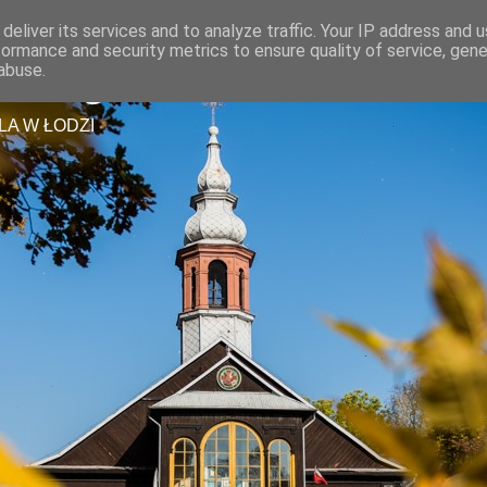
deliver its services and to analyze traffic. Your IP address and 
formance and security metrics to ensure quality of service, gen
tszego Zbawiciela
abuse.
LA W ŁODZI