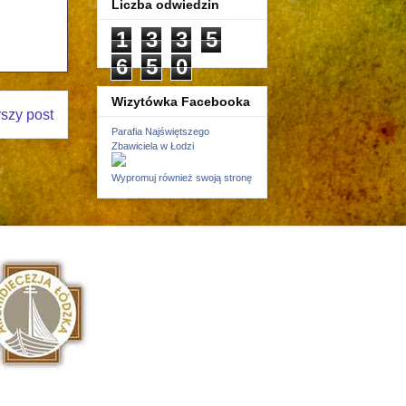
Liczba odwiedzin
1
3
3
5
6
5
0
Wizytówka Facebooka
rszy post
Parafia Najświętszego
Zbawiciela w Łodzi
Wypromuj również swoją stronę