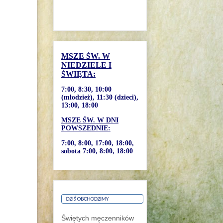
MSZE ŚW. W
NIEDZIELE I
ŚWIĘTA:
7:00, 8:30, 10:00
(młodzież), 11:30 (dzieci),
13:00, 18:00
MSZE ŚW. W DNI
POWSZEDNIE:
7:00, 8:00, 17:00, 18:00,
sobota 7:00, 8:00, 18:00
Świętych męczenników