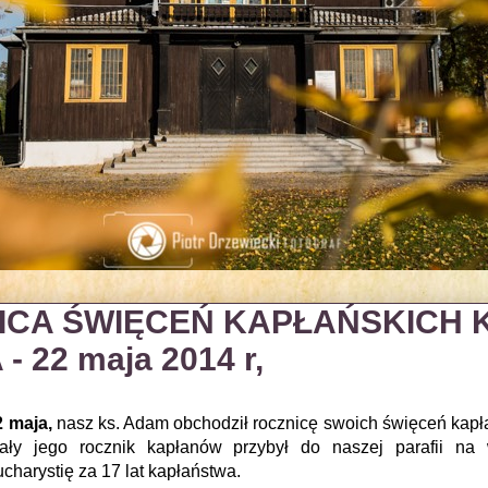
ICA ŚWIĘCEŃ KAPŁAŃSKICH K
 22 maja 2014 r,
2 maja,
nasz ks. Adam obchodził rocznicę swoich święceń kapła
cały jego rocznik kapłanów przybył do naszej parafii na
charystię za 17 lat kapłaństwa.